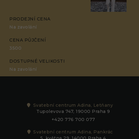
PRODEJNÍ CENA
Na zavolání
CENA PŮJČENÍ
3500
DOSTUPNÉ VELIKOSTI
Na zavolání
Nezbytné
Tyto
soubory
Svatební centrum Adina, Letňany
cookie
Tupolevova 747, 19000 Praha 9
nejsou
volitelné.
+420 776 700 077
Jsou
nezbytné
Svatební centrum Adina, Pankrác
pro
5. května 29, 14000 Praha 4