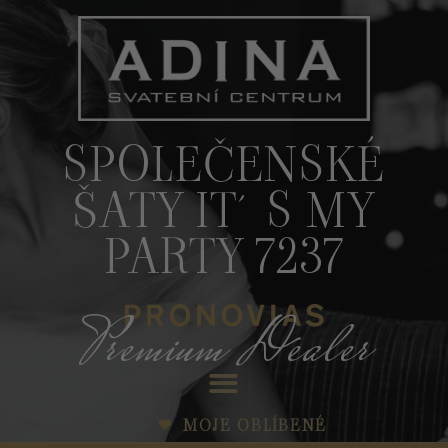
SPOLEČENSKÉ
ŠATY IT´S MY
PARTY 7237
Premium Dealer
MOJE OBLÍBENÉ