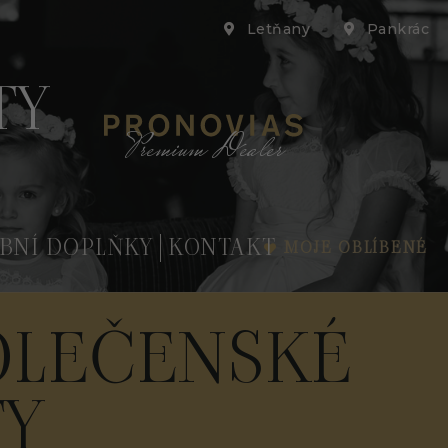
Letňany
Pankrác
TY
Premium Dealer
BNÍ DOPLŇKY
KONTAKT
MOJE OBLÍBENÉ
OLEČENSKÉ
TY