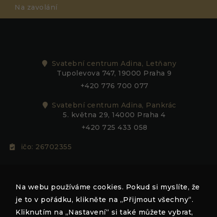
Na zavolání
Svatební centrum Adina, Letňany
Tupolevova 747, 19000 Praha 9
+420 776 700 077
Nezbytné
Tyto
Svatební centrum Adina, Pankrác
soubory
5. května 29, 14000 Praha 4
cookie
nejsou
+420 725 433 058
volitelné.
Jsou
ičo: 26702355
nezbytné
pro
fungování
adina@adina.cz
webových
stránek.
Na webu používáme cookies. Pokud si myslíte, že
je to v pořádku, klikněte na „Přijmout všechny“.
Kliknutím na „Nastavení“ si také můžete vybrat,
Statistiky