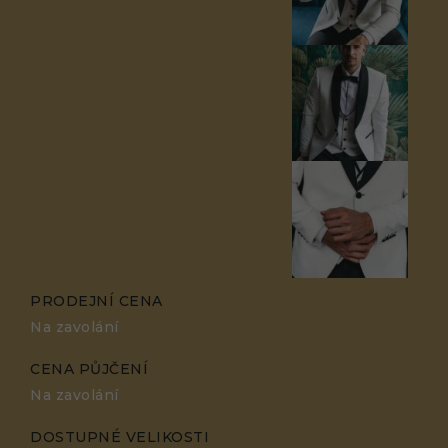
So – Ne | 12 – 18 hod.
So | 10 – 15 hod.
adina@adina.cz
adina@adina.cz
+420 776 700 077
+420 725 433 058
PRODEJNÍ CENA
Na zavolání
CENA PŮJČENÍ
Na zavolání
DOSTUPNÉ VELIKOSTI