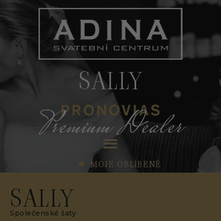
SALLY
Premium Dealer
MOJE OBLÍBENÉ
SALLY
Společenské šaty