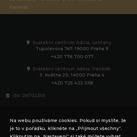
Pankrác
Svatební centrum Adina, Letňany
Tupolevova 747, 19000 Praha 9
+420 776 700 077
Svatební centrum Adina, Pankrác
5. května 29, 14000 Praha 4
+420 725 433 058
ičo: 26702355
adina@adina.cz
Na webu používáme cookies. Pokud si myslíte, že
Nezbytné
je to v pořádku, klikněte na „Přijmout všechny“.
Tyto
Kliknutím na „Nastavení“ si také můžete vybrat,
soubory