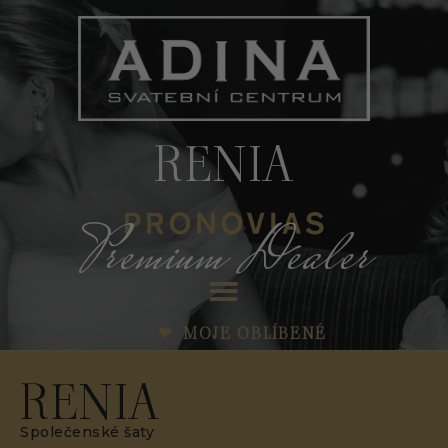
RENIA
Premium Dealer
MOJE OBLÍBENÉ
RENIA
Společenské šaty