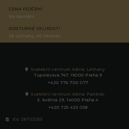
CENA PŮJČENÍ
Na zavolání
DOSTUPNÉ VELIKOSTI
38 Letňany, 40 Pankrác
Svatební centrum Adina, Letňany
Tupolevova 747, 19000 Praha 9
+420 776 700 077
Svatební centrum Adina, Pankrác
5. května 29, 14000 Praha 4
+420 725 433 058
ičo: 26702355