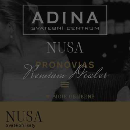
NUSA
Premium Dealer
MOJE OBLÍBENÉ
NUSA
Svatební šaty