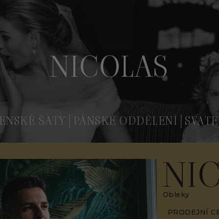
NICOLAS
ENSKÉ ŠATY
PÁNSKÉ ODDĚLENÍ
SVATE
NI
Obleky
PRODEJNÍ C