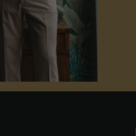
Nezbytné
Tyto