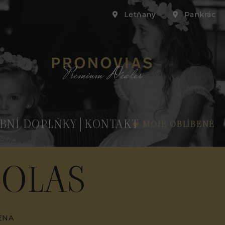
Letňany
Pankrác
Premium Dealer
BNÍ DOPLŇKY
KONTAKT
MOJE OBLÍBENÉ
COLAS
ENA