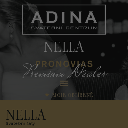
NELLA
Premium Dealer
MOJE OBLÍBENÉ
NELLA
Svatební šaty