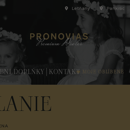
Letňany
Pankrác
Premium Dealer
BNÍ DOPLŇKY
KONTAKT
MOJE OBLÍBENÉ
LANIE
ENA