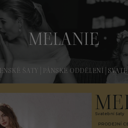
MELANIE
ENSKÉ ŠATY
PÁNSKÉ ODDĚLENÍ
SVATE
ME
Svatební šaty
PRODEJNÍ C