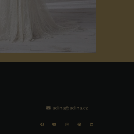
adina@adina.cz
Nezbytné
Tyto
soubory
cookie
nejsou