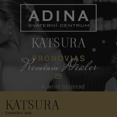
KATSURA
Premium Dealer
MOJE OBLÍBENÉ
KATSURA
Svatební šaty