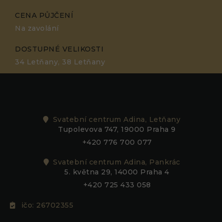
CENA PŮJČENÍ
Na zavolání
DOSTUPNÉ VELIKOSTI
34 Letňany, 38 Letňany
Svatební centrum Adina, Letňany
Tupolevova 747, 19000 Praha 9
+420 776 700 077
Svatební centrum Adina, Pankrác
5. května 29, 14000 Praha 4
+420 725 433 058
ičo: 26702355