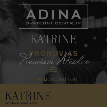
KATRINE
Premium Dealer
MOJE OBLÍBENÉ
KATRINE
Společenské šaty