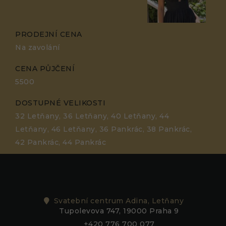
PRODEJNÍ CENA
Na zavolání
CENA PŮJČENÍ
5500
DOSTUPNÉ VELIKOSTI
32 Letňany, 36 Letňany, 40 Letňany, 44
Letňany, 46 Letňany, 36 Pankrác, 38 Pankrác,
42 Pankrác, 44 Pankrác
Svatební centrum Adina, Letňany
Tupolevova 747, 19000 Praha 9
+420 776 700 077