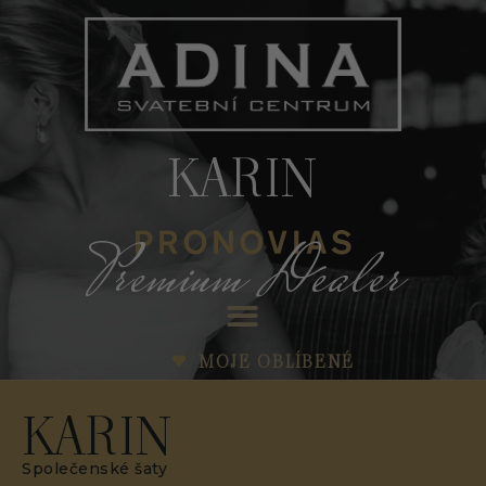
KARIN
Premium Dealer
MOJE OBLÍBENÉ
KARIN
Společenské šaty