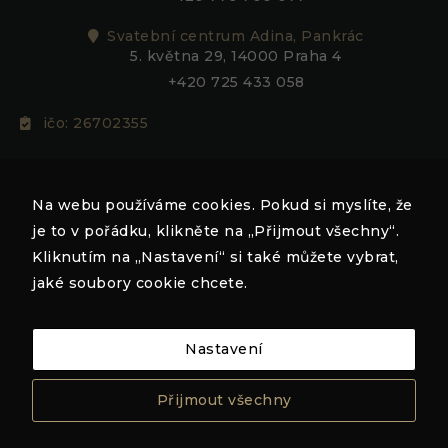
Svatební centrum Adina, Pankrác
5. května 29, 14000 Praha 4
+420 725 433 058
Nezbytné
Tyto
ičo: 26702355
soubory
cookie
nejsou
adina@adina.cz
volitelné.
Jsou
Na webu používáme cookies. Pokud si myslíte, že
nezbytné
je to v pořádku, klikněte na „Přijmout všechny“.
pro
fungování
Kliknutím na „Nastavení“ si také můžete vybrat,
webových
jaké soubory cookie chcete.
stránek.
Nastavení
Statistiky
Abychom
mohli
Přijmout všechny
zlepšovat
funkčnost
a strukturu