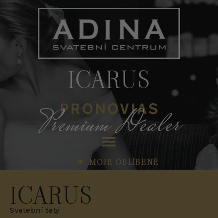
ICARUS
Premium Dealer
MOJE OBLÍBENÉ
ICARUS
Svatební šaty