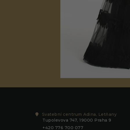
Svatební centrum Adina, Letňany
Tupolevova 747, 19000 Praha 9
+420 776 700 077