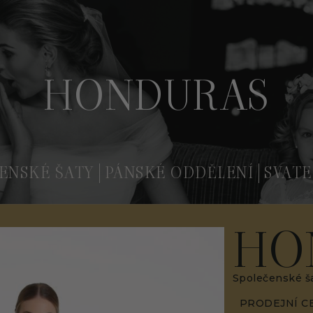
HONDURAS
ENSKÉ ŠATY
PÁNSKÉ ODDĚLENÍ
SVATE
HO
Společenské š
PRODEJNÍ C