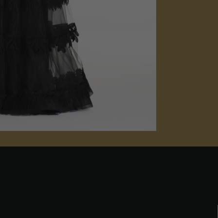
Nezbytné
Tyto