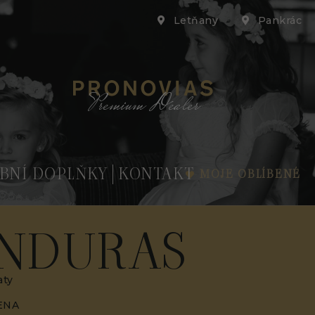
Letňany
Pankrác
Premium Dealer
BNÍ DOPLŇKY
KONTAKT
MOJE OBLÍBENÉ
NDURAS
aty
ENA