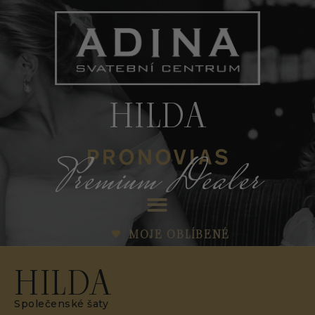
HILDA
Premium Dealer
MOJE OBLÍBENÉ
HILDA
Společenské šaty