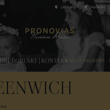
Letňany
Pankrác
Premium Dealer
BNÍ DOPLŇKY
KONTAKT
MOJE OBLÍBENÉ
EENWICH
ENA