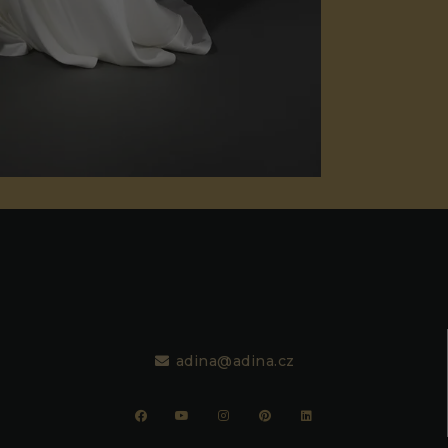
adina@adina.cz
Nezbytné
Tyto
soubory
cookie
nejsou