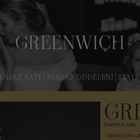
GREENWICH
ENSKÉ ŠATY
PÁNSKÉ ODDĚLENÍ
SVATE
GR
Svatební šaty
PRODEJNÍ C