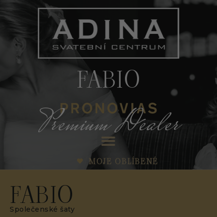
FABIO
Premium Dealer
MOJE OBLÍBENÉ
FABIO
Společenské šaty