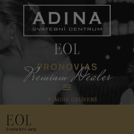
EOL
Premium Dealer
MOJE OBLÍBENÉ
EOL
Svatební šaty