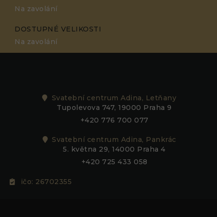
Na zavolání
DOSTUPNÉ VELIKOSTI
Na zavolání
Svatební centrum Adina, Letňany
Tupolevova 747, 19000 Praha 9
+420 776 700 077
Svatební centrum Adina, Pankrác
5. května 29, 14000 Praha 4
+420 725 433 058
ičo: 26702355
adina@adina.cz
Nezbytné