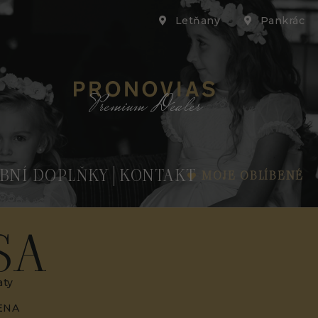
Letňany
Pankrác
Premium Dealer
BNÍ DOPLŇKY
KONTAKT
MOJE OBLÍBENÉ
SA
aty
ENA