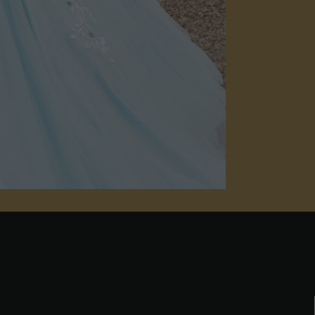
Nezbytné
Tyto