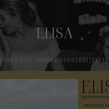
ELISA
ENSKÉ ŠATY
PÁNSKÉ ODDĚLENÍ
SVATE
ELI
Společenské š
PRODEJNÍ C