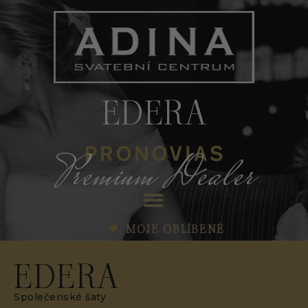
EDERA
Premium Dealer
MOJE OBLÍBENÉ
EDERA
Společenské šaty