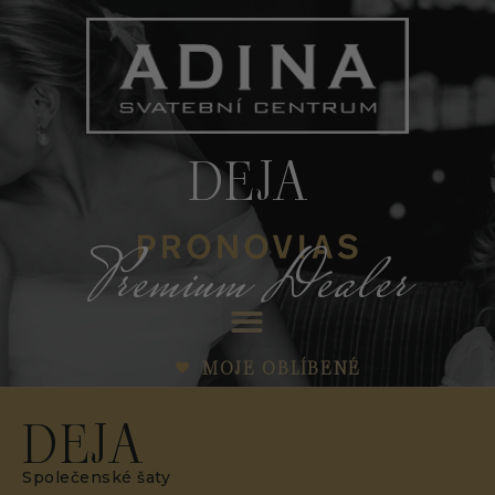
DEJA
Premium Dealer
MOJE OBLÍBENÉ
DEJA
Společenské šaty