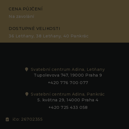
CENA PŮJČENÍ
Na zavolání
DOSTUPNÉ VELIKOSTI
36 Letňany, 38 Letňany, 40 Pankrác
Svatební centrum Adina, Letňany
Tupolevova 747, 19000 Praha 9
+420 776 700 077
Svatební centrum Adina, Pankrác
5. května 29, 14000 Praha 4
+420 725 433 058
ičo: 26702355