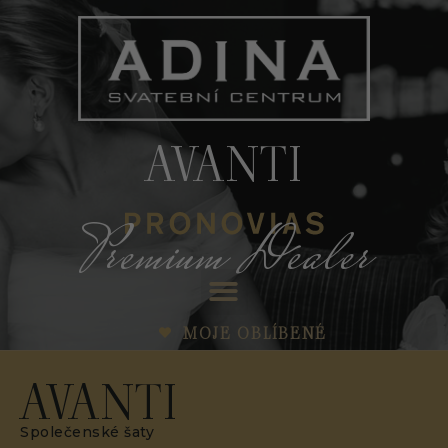
AVANTI
Premium Dealer
MOJE OBLÍBENÉ
AVANTI
Společenské šaty