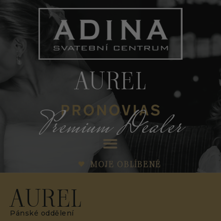
AUREL
Premium Dealer
MOJE OBLÍBENÉ
AUREL
Pánské oddělení