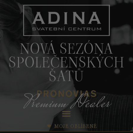
NOVÁ SEZÓNA
SPOLEČENSKÝCH
ŠATŮ
Premium Dealer
MOJE OBLÍBENÉ