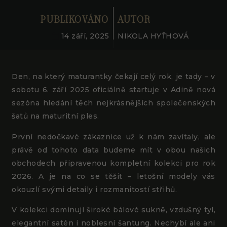
PUBLIKOVÁNO
AUTOR
14 září, 2025
NIKOLA HYŤHOVÁ
Den, na který maturantky čekají celý rok, je tady – v
sobotu 6. září 2025 oficiálně startuje v Adině nová
sezóna hledání těch nejkrásnějších společenských
šatů na maturitní ples.
PANKRÁC
LETŇANY
První nedočkavé zákaznice už k nám zavítaly, ale
právě od tohoto data budeme mít v obou našich
obchodech připravenou kompletní kolekci pro rok
2026. A je na co se těšit – letošní modely vás
Svatební centrum Adina, Letňany
Svatební centrum Adina, Pankrác
okouzlí svými detaily i rozmanitostí střihů.
Tupolevova 747, 19000 Praha 9
5. května 29, 14000 Praha 4
V kolekci dominují široké bálové sukně, vzdušný tyl,
elegantní satén i noblesní šantung. Nechybí ale ani