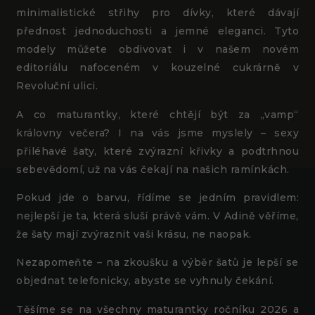
Po – Pá | 10 – 18 hod.
Po – Pá | 10 – 18 hod.
minimalistické střihy pro dívky, které dávají
So – Ne | 12 – 18 hod.
So | 10 – 15 hod.
přednost jednoduchosti a jemné eleganci. Tyto
modely můžete obdivovat i v našem novém
adina@adina.cz
adina@adina.cz
editoriálu nafoceném v kouzelné cukrárně v
+420 776 700 077
+420 725 433 058
Revoluční ulici.
A co maturantky, které chtějí být za „vamp“
královny večera? I na vás jsme myslely – sexy
přiléhavé šaty, které zvýrazní křivky a podtrhnou
sebevědomí, už na vás čekají na našich ramínkách.
Pokud jde o barvu, řídíme se jedním pravidlem:
nejlepší je ta, která sluší právě vám. V Adině věříme,
že šaty mají zvýraznit vaši krásu, ne naopak.
Nezapomeňte – na zkoušku a výběr šatů je lepší se
objednat telefonicky, abyste se vyhnuly čekání.
Těšíme se na všechny maturantky ročníku 2026 a