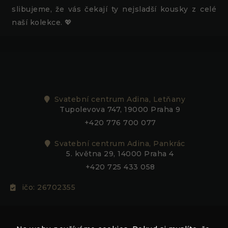
slibujeme, že vás čekají ty nejsladší kousky z celé
naší kolekce. 💖
Svatební centrum Adina, Letňany
Nezbytné
Tupolevova 747, 19000 Praha 9
Tyto
+420 776 700 077
soubory
cookie
Svatební centrum Adina, Pankrác
nejsou
5. května 29, 14000 Praha 4
volitelné.
Jsou
+420 725 433 058
nezbytné
pro
ičo: 26702355
fungování
webových
stránek.
adina@adina.cz