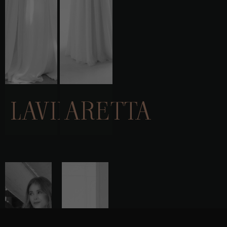
nejlépe.
Pokud tyto
cookies
odmítnete,
některé
funkce z
webu zmizí.
Marketing
LAVIN
ARETTA
Sdílením svých
zájmů a chování
při návštěvě
našich stránek
zvyšujete šanci na
zobrazení
personalizovaného
obsahu a nabídek.