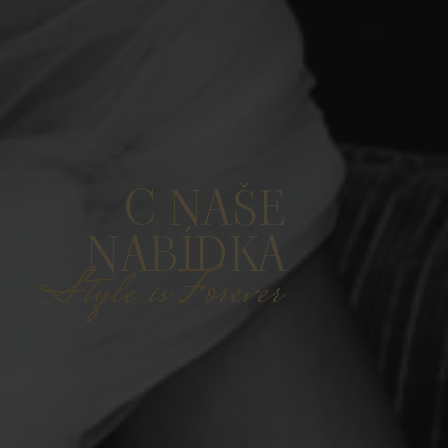
C NAŠE
NABÍDKA
Style is Forever