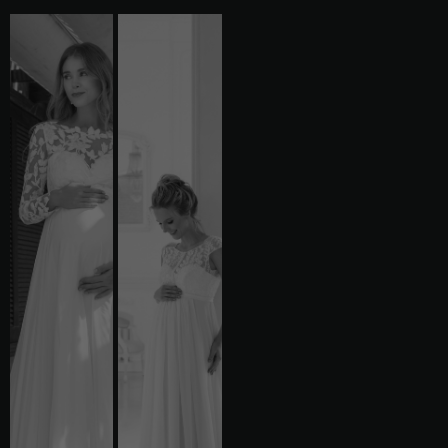
Statistiky
Abychom
mohli
zlepšovat
funkčnost
a strukturu
webových
stránek na
základě
toho, jak
se webové
stránky
používají.
Uživatelská
zkušenost
Aby naše
webové
stránky
fungovaly při
vaší
návštěvě co