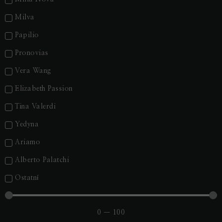
Milva
Papilio
Pronovias
Vera Wang
Elizabeth Passion
Nezbytné
Tina Valerdi
Tyto
Yedyna
soubory
cookie
Ariamo
nejsou
volitelné.
Alberto Palatchi
Jsou
nezbytné
Ostatní
pro
fungování
webových
stránek.
0
—
100