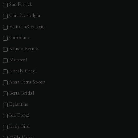
San Patrick
Chic Nostalgia
Victoria&Vincent
Gabbiano
Bianco Evento
Monreal
Nataly Grad
Anna Petra Sposa
Berta Bridal
Eglantine
Ida Torez
Lady Bird
Milla Nova