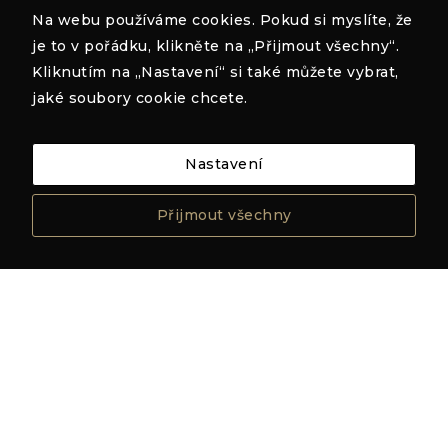
stránky
Na webu používáme cookies. Pokud si myslíte, že
používají.
je to v pořádku, klikněte na „Přijmout všechny“.
No data was found
Kliknutím na „Nastavení“ si také můžete vybrat,
jaké soubory cookie chcete.
Uživatelská
zkušenost
Aby naše
webové
Nastavení
stránky
fungovaly při
vaší
Přijmout všechny
návštěvě co
nejlépe.
Pokud tyto
cookies
odmítnete,
některé
funkce z
webu zmizí.
Marketing
Sdílením svých