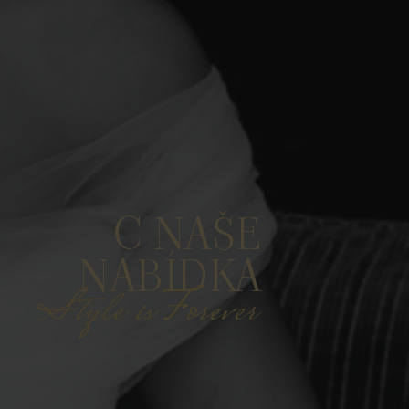
C NAŠE
NABÍDKA
Style is Forever