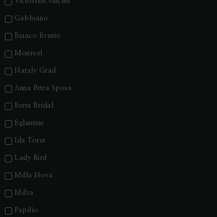
Victoria&Vincent
Gabbiano
Bianco Evento
Monreal
Nataly Grad
Anna Petra Sposa
Berta Bridal
Eglantine
Ida Torez
Lady Bird
Milla Nova
Milva
Papilio
Nezbytné