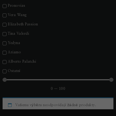
Tyto
Pronovias
soubory
cookie
Vera Wang
nejsou
volitelné.
Elizabeth Passion
Jsou
nezbytné
Tina Valerdi
pro
fungování
Yedyna
webových
stránek.
Ariamo
Alberto Palatchi
Statistiky
Ostatní
Abychom
mohli
zlepšovat
funkčnost
0
—
100
a strukturu
webových
stránek na
Vašemu výběru neodpovídají žádné produkty.
základě
toho, jak
se webové